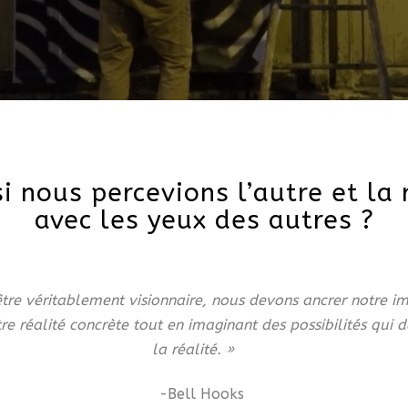
si nous percevions l’autre et la 
avec les yeux des autres ?
être véritablement visionnaire, nous devons ancrer notre im
re réalité concrète tout en imaginant des possibilités qui 
la réalité. »
-Bell Hooks