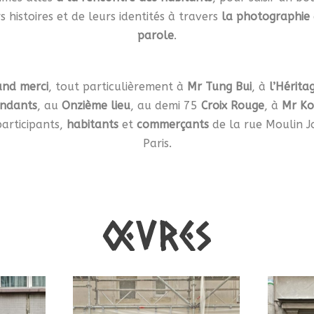
s histoires et de leurs identités à travers
la photographie
parole
.
and merci
, tout particulièrement à
Mr Tung Bui
, à
l’Hérita
ndants
, au
Onzième lieu
, au demi 75
Croix Rouge
, à
Mr Ko
participants,
habitants
et
commerçants
de la rue Moulin J
Paris.
Œvres
0
0