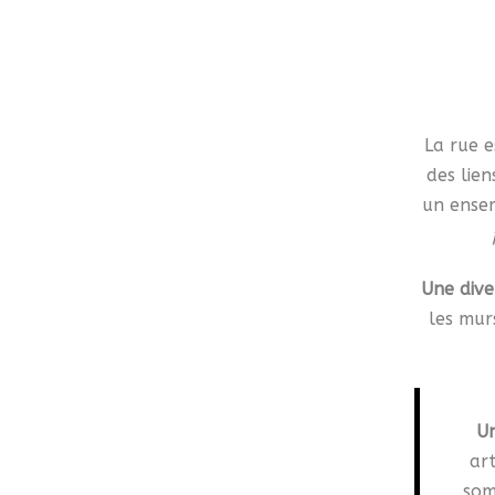
La rue 
des lien
un ense
Une dive
les mur
Un
ar
som