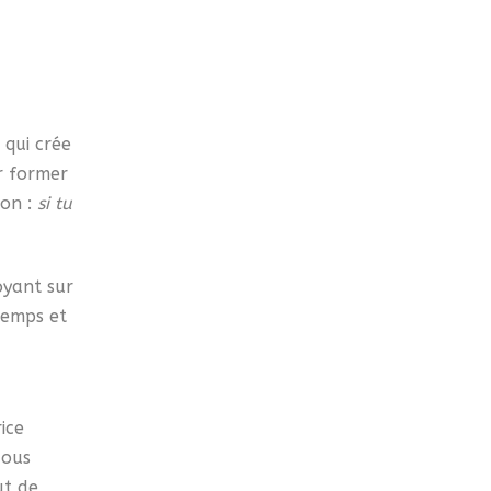
 qui crée
ur former
ion :
si tu
?
oyant sur
temps et
rice
Nous
ut de