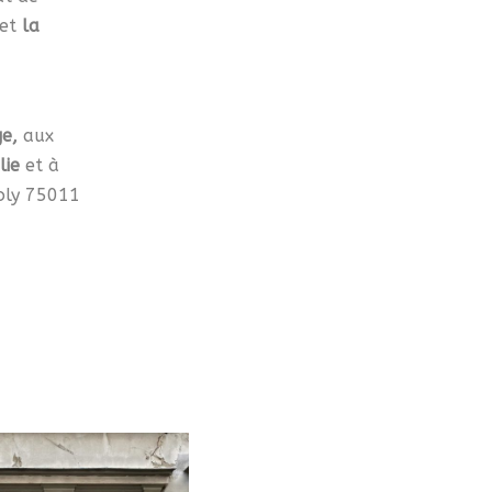
et
la
ge,
aux
lie
et à
oly 75011
0