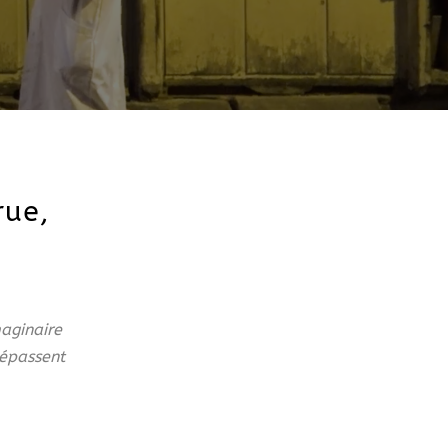
rue,
aginaire
dépassent