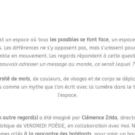
est un espace où tous
les possibles se font face
, un espace
s. Les différences ne s’y opposent pas, mais s’unissent po
mble en mouvement. Les regards répondent à cette quest
pouvais adresser un message au monde, ce serait lequel 
rsité de mots
, de couleurs, de visages et de corps se dépl
s comme un mythe que l’on écrit avec la lumière dans le 
l’espace.
 autre regard(s)
a été imaginé par
Clémence Zrida
, direct
tistique de VENDREDI POÉSIE, en collaboration avec moi. 
mes allés
à la rencontre des habitants
, pour saisir un bo