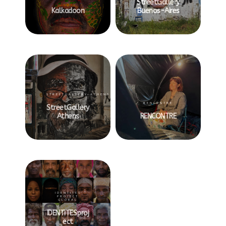
StreetGallery
Kalkadoon
Buenos-Aires
STREETGALLERY•ATHENS
RENCONTRE
StreetGallery
Athens
RENCONTRE
IDENTITES
PROJECT
GLOBAL
IDENTiTESproj
Ect