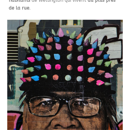
habitants
de
Wellington
qui vivent
au plus près
de la rue
.
0