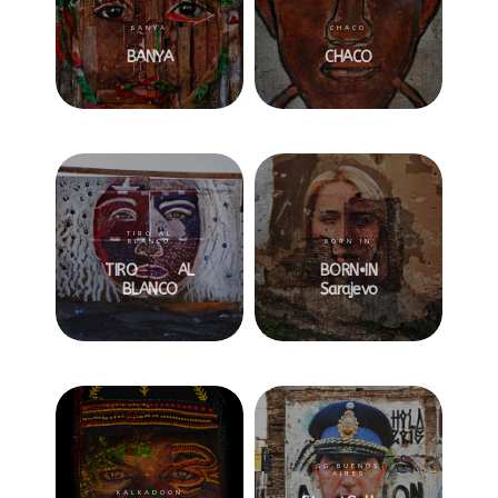
BANYA
CHACO
BANYA
CHACO
TIRO AL
BLANCO
BORN IN
TIRO AL
BORN•iN
BLANCO
Sarajevo
SG BUENOS
AIRES
KALKADOON